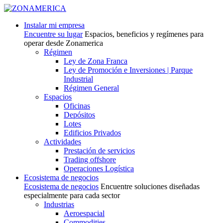
Instalar mi empresa
Encuentre su lugar
Espacios, beneficios y regímenes para
operar desde Zonamerica
Régimen
Ley de Zona Franca
Ley de Promoción e Inversiones | Parque
Industrial
Régimen General
Espacios
Oficinas
Depósitos
Lotes
Edificios Privados
Actividades
Prestación de servicios
Trading offshore
Operaciones Logística
Ecosistema de negocios
Ecosistema de negocios
Encuentre soluciones diseñadas
especialmente para cada sector
Industrias
Aeroespacial
Commodities