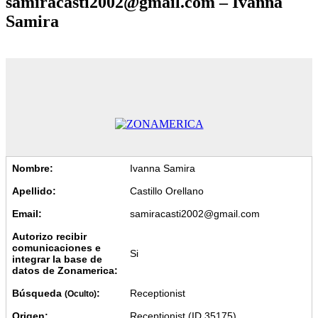
samiracasti2002@gmail.com – Ivanna
Samira
Nombre:
Ivanna Samira
Apellido:
Castillo Orellano
Email:
samiracasti2002@gmail.com
Autorizo recibir
comunicaciones e
Si
integrar la base de
datos de Zonamerica:
Búsqueda
:
Receptionist
(Oculto)
Origen:
Receptionist (ID 35175)