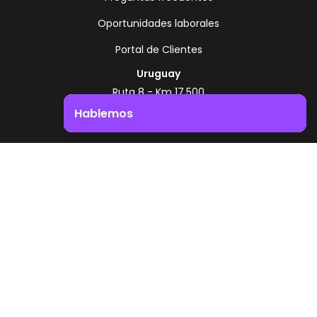
Oportunidades laborales
Portal de Clientes
Uruguay
Ruta 8 - Km 17.500
Montevideo - Uruguay
Hablemos
+598 2518 2000
Impulsá el crecimiento de tu negocio. ¡Contactanos!
Zonamerica Toll Free
Desde Argentina
0800 444 0126
Desde Brasil
0800 891 8736
ES
© 2026 Zonamerica. Todos los derechos
reservados