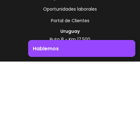
Oportunidades laborales
Portal de Clientes
Uruguay
Ruta 8 - Km 17.500
Montevideo - Uruguay
Hablemos
+598 2518 2000
Impulsá el crecimiento de tu negocio. ¡Contactanos!
Zonamerica Toll Free
Desde Argentina
0800 444 0126
Desde Brasil
0800 891 8736
ES
© 2026 Zonamerica. Todos los derechos
reservados