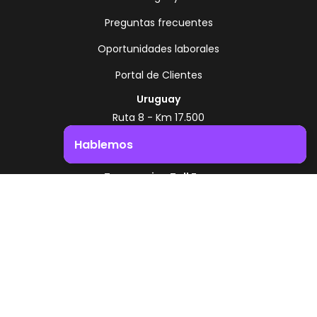
Preguntas frecuentes
Oportunidades laborales
Portal de Clientes
Uruguay
Ruta 8 - Km 17.500
Montevideo - Uruguay
Hablemos
+598 2518 2000
Impulsá el crecimiento de tu negocio. ¡Contactanos!
Zonamerica Toll Free
Desde Argentina
0800 444 0126
Desde Brasil
0800 891 8736
ES
© 2026 Zonamerica. Todos los derechos