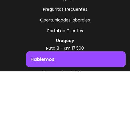
Preguntas frecuentes
Oportunidades laborales
Portal de Clientes
Uruguay
Ruta 8 - Km 17.500
Montevideo - Uruguay
Hablemos
+598 2518 2000
Impulsá el crecimiento de tu negocio. ¡Contactanos!
Zonamerica Toll Free
Desde Argentina
0800 444 0126
Desde Brasil
0800 891 8736
ES
© 2026 Zonamerica. Todos los derechos