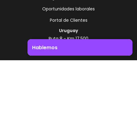
Oportunidades laborales
Portal de Clientes
Uruguay
Ruta 8 - Km 17.500
Montevideo - Uruguay
Hablemos
+598 2518 2000
Impulsá el crecimiento de tu negocio. ¡Contactanos!
Zonamerica Toll Free
Desde Argentina
0800 444 0126
Desde Brasil
0800 891 8736
ES
© 2026 Zonamerica. Todos los derechos
reservados