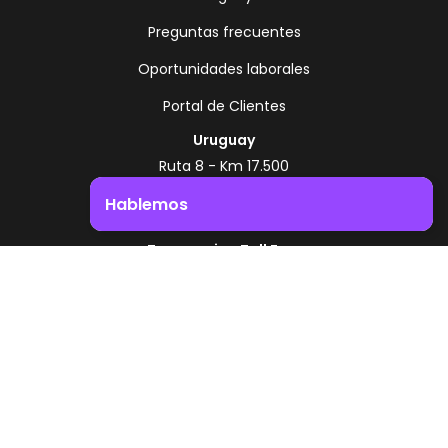
Preguntas frecuentes
Oportunidades laborales
Portal de Clientes
Uruguay
Ruta 8 - Km 17.500
Montevideo - Uruguay
Hablemos
+598 2518 2000
Impulsá el crecimiento de tu negocio. ¡Contactanos!
Zonamerica Toll Free
Desde Argentina
0800 444 0126
Desde Brasil
0800 891 8736
ES
© 2026 Zonamerica. Todos los derechos