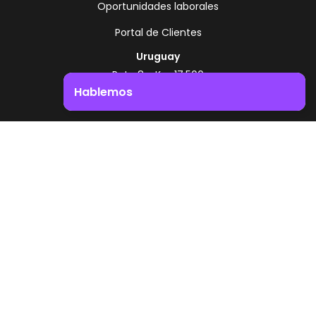
Oportunidades laborales
Portal de Clientes
Uruguay
Ruta 8 - Km 17.500
Montevideo - Uruguay
Hablemos
+598 2518 2000
Impulsá el crecimiento de tu negocio. ¡Contactanos!
Zonamerica Toll Free
Desde Argentina
0800 444 0126
Desde Brasil
0800 891 8736
ES
© 2026 Zonamerica. Todos los derechos
reservados
Politicas de seguridad