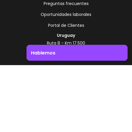
Preguntas frecuentes
Oportunidades laborales
Portal de Clientes
Uruguay
Ruta 8 - Km 17.500
Montevideo - Uruguay
Hablemos
+598 2518 2000
Impulsá el crecimiento de tu negocio. ¡Contactanos!
Zonamerica Toll Free
Desde Argentina
0800 444 0126
Desde Brasil
0800 891 8736
ES
© 2026 Zonamerica. Todos los derechos
reservados