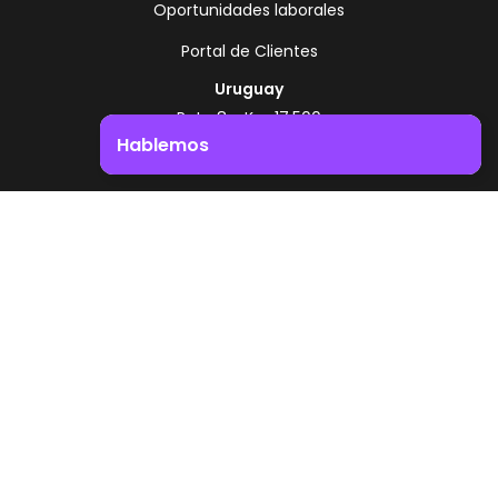
Oportunidades laborales
Portal de Clientes
Uruguay
Ruta 8 - Km 17.500
Montevideo - Uruguay
Hablemos
+598 2518 2000
Impulsá el crecimiento de tu negocio. ¡Contactanos!
Zonamerica Toll Free
Desde Argentina
0800 444 0126
Desde Brasil
0800 891 8736
ES
© 2026 Zonamerica. Todos los derechos
reservados
Politicas de seguridad