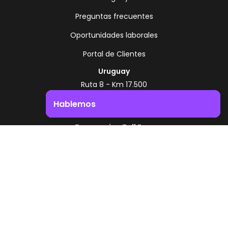
Preguntas frecuentes
Oportunidades laborales
Portal de Clientes
Uruguay
Ruta 8 - Km 17.500
Montevideo - Uruguay
Hablemos
+598 2518 2000
Impulsá el crecimiento de tu negocio. ¡Contactanos!
Zonamerica Toll Free
Desde Argentina
0800 444 0126
Desde Brasil
0800 891 8736
ES
© 2026 Zonamerica. Todos los derechos