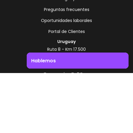
Preguntas frecuentes
Oportunidades laborales
Portal de Clientes
Uruguay
Ruta 8 - Km 17.500
Montevideo - Uruguay
Hablemos
+598 2518 2000
Impulsá el crecimiento de tu negocio. ¡Contactanos!
Zonamerica Toll Free
Desde Argentina
0800 444 0126
Desde Brasil
0800 891 8736
ES
© 2026 Zonamerica. Todos los derechos