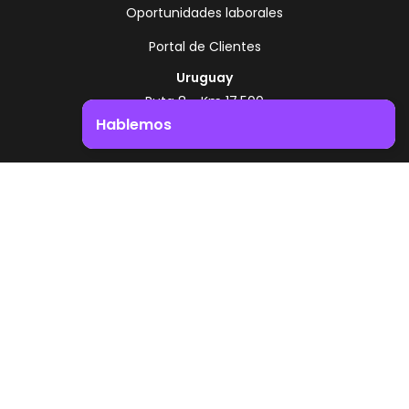
Oportunidades laborales
Portal de Clientes
Uruguay
Ruta 8 - Km 17.500
Montevideo - Uruguay
Hablemos
+598 2518 2000
Impulsá el crecimiento de tu negocio. ¡Contactanos!
Zonamerica Toll Free
Desde Argentina
0800 444 0126
Desde Brasil
0800 891 8736
ES
© 2026 Zonamerica. Todos los derechos
reservados
Politicas de seguridad