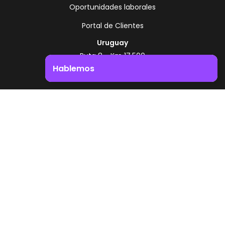
Oportunidades laborales
Portal de Clientes
Uruguay
Ruta 8 - Km 17.500
Montevideo - Uruguay
Hablemos
+598 2518 2000
Impulsá el crecimiento de tu negocio. ¡Contactanos!
Zonamerica Toll Free
Desde Argentina
0800 444 0126
Desde Brasil
0800 891 8736
ES
© 2026 Zonamerica. Todos los derechos
reservados
Politicas de seguridad