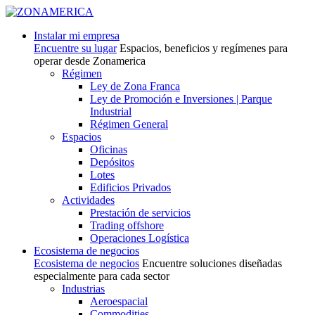
Instalar mi empresa
Encuentre su lugar
Espacios, beneficios y regímenes para
operar desde Zonamerica
Régimen
Ley de Zona Franca
Ley de Promoción e Inversiones | Parque
Industrial
Régimen General
Espacios
Oficinas
Depósitos
Lotes
Edificios Privados
Actividades
Prestación de servicios
Trading offshore
Operaciones Logística
Ecosistema de negocios
Ecosistema de negocios
Encuentre soluciones diseñadas
especialmente para cada sector
Industrias
Aeroespacial
Commodities