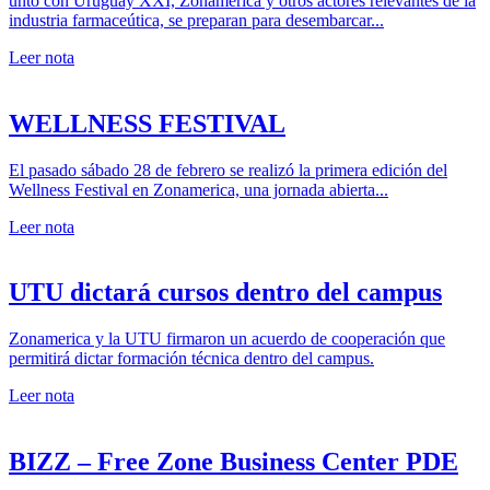
unto con Uruguay XXI, Zonamerica y otros actores relevantes de la
industria farmaceútica, se preparan para desembarcar...
Leer nota
WELLNESS FESTIVAL
El pasado sábado 28 de febrero se realizó la primera edición del
Wellness Festival en Zonamerica, una jornada abierta...
Leer nota
UTU dictará cursos dentro del campus
Zonamerica y la UTU firmaron un acuerdo de cooperación que
permitirá dictar formación técnica dentro del campus.
Leer nota
BIZZ – Free Zone Business Center PDE