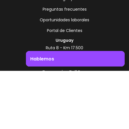
Preguntas frecuentes
Oportunidades laborales
Portal de Clientes
Uruguay
Ruta 8 - Km 17.500
Montevideo - Uruguay
Hablemos
+598 2518 2000
Impulsá el crecimiento de tu negocio. ¡Contactanos!
Zonamerica Toll Free
Desde Argentina
0800 444 0126
Desde Brasil
0800 891 8736
ES
© 2026 Zonamerica. Todos los derechos