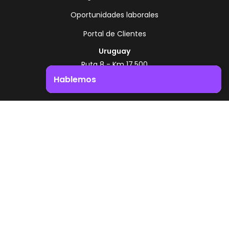
Oportunidades laborales
Portal de Clientes
Uruguay
Ruta 8 - Km 17.500
Montevideo - Uruguay
Hablemos
+598 2518 2000
Impulsá el crecimiento de tu negocio. ¡Contactanos!
Zonamerica Toll Free
Desde Argentina
0800 444 0126
Desde Brasil
0800 891 8736
ES
© 2026 Zonamerica. Todos los derechos
reservados