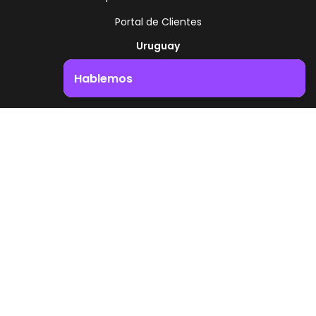
Portal de Clientes
Uruguay
Ruta 8 - Km 17.500
Hablemos
Montevideo - Uruguay
+598 2518 2000
Impulsá el crecimiento de tu negocio. ¡Contactanos!
Zonamerica Toll Free
Desde Argentina
0800 444 0126
Desde Brasil
0800 891 8736
ES
© 2026 Zonamerica. Todos los derechos
reservados
Politicas de seguridad