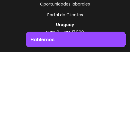
Oportunidades laborales
Portal de Clientes
Uruguay
Ruta 8 - Km 17.500
Montevideo - Uruguay
Hablemos
+598 2518 2000
Impulsá el crecimiento de tu negocio. ¡Contactanos!
Zonamerica Toll Free
Desde Argentina
0800 444 0126
Desde Brasil
0800 891 8736
ES
© 2026 Zonamerica. Todos los derechos
reservados
Politicas de seguridad