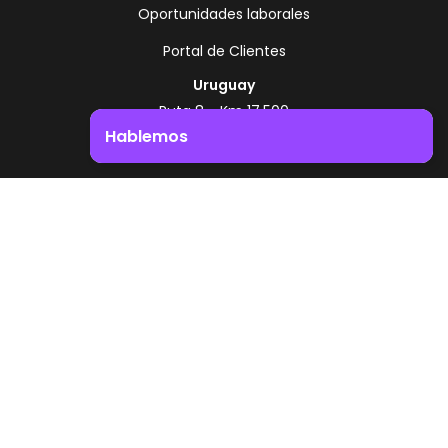
Oportunidades laborales
Portal de Clientes
Uruguay
Ruta 8 - Km 17.500
Montevideo - Uruguay
Hablemos
+598 2518 2000
Impulsá el crecimiento de tu negocio. ¡Contactanos!
Zonamerica Toll Free
Desde Argentina
0800 444 0126
Desde Brasil
0800 891 8736
ES
© 2026 Zonamerica. Todos los derechos
reservados
Politicas de seguridad