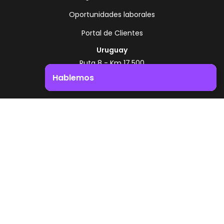
Oportunidades laborales
Portal de Clientes
Uruguay
Ruta 8 - Km 17.500
Montevideo - Uruguay
Hablemos
+598 2518 2000
Impulsá el crecimiento de tu negocio. ¡Contactanos!
Zonamerica Toll Free
Desde Argentina
0800 444 0126
Desde Brasil
0800 891 8736
ES
© 2026 Zonamerica. Todos los derechos
reservados