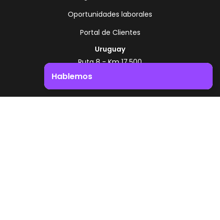
Oportunidades laborales
Portal de Clientes
Uruguay
Ruta 8 - Km 17.500
Montevideo - Uruguay
Hablemos
+598 2518 2000
Impulsá el crecimiento de tu negocio. ¡Contactanos!
Zonamerica Toll Free
Desde Argentina
0800 444 0126
Desde Brasil
0800 891 8736
ES
© 2026 Zonamerica. Todos los derechos
reservados