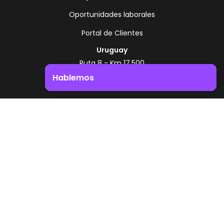
Oportunidades laborales
Portal de Clientes
Uruguay
Ruta 8 - Km 17.500
Montevideo - Uruguay
Hablemos
+598 2518 2000
Impulsá el crecimiento de tu negocio. ¡Contactanos!
Zonamerica Toll Free
Desde Argentina
0800 444 0126
Desde Brasil
0800 891 8736
ES
© 2026 Zonamerica. Todos los derechos
reservados