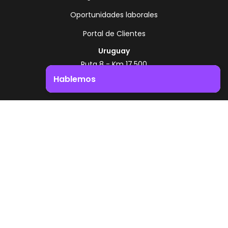
Oportunidades laborales
Portal de Clientes
Uruguay
Ruta 8 - Km 17.500
Montevideo - Uruguay
Hablemos
+598 2518 2000
Impulsá el crecimiento de tu negocio. ¡Contactanos!
Zonamerica Toll Free
Desde Argentina
0800 444 0126
Desde Brasil
0800 891 8736
ES
© 2026 Zonamerica. Todos los derechos
reservados