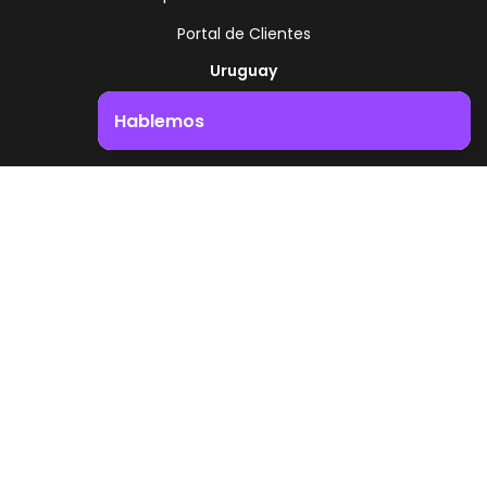
Portal de Clientes
Uruguay
Ruta 8 - Km 17.500
Hablemos
Montevideo - Uruguay
+598 2518 2000
Impulsá el crecimiento de tu negocio. ¡Contactanos!
Zonamerica Toll Free
Desde Argentina
0800 444 0126
Desde Brasil
0800 891 8736
ES
© 2026 Zonamerica. Todos los derechos
reservados
Politicas de seguridad