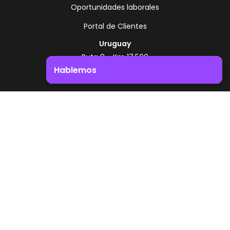
Oportunidades laborales
Portal de Clientes
Uruguay
Ruta 8 - Km 17.500
Montevideo - Uruguay
Hablemos
+598 2518 2000
Impulsá el crecimiento de tu negocio. ¡Contactanos!
Zonamerica Toll Free
Desde Argentina
0800 444 0126
Desde Brasil
0800 891 8736
ES
© 2026 Zonamerica. Todos los derechos
reservados
Politicas de seguridad